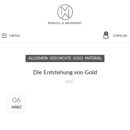
0
MENU
CHF
0.00
,
,
,
ALLGEMEIN
GESCHICHTE
GOLD
MATERIAL
Die Entstehung von Gold
MW
06
MÄRZ