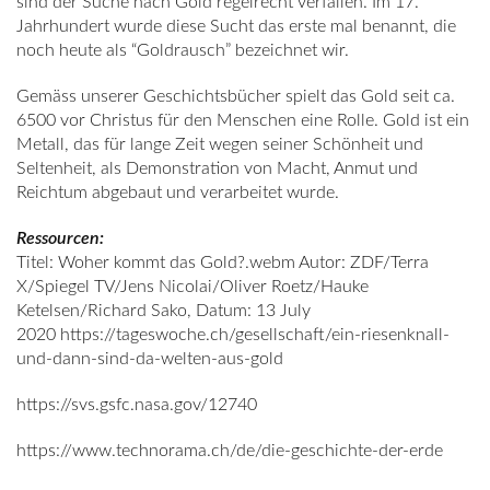
sind der Suche nach Gold regelrecht verfallen. Im 17.
Jahrhundert wurde diese Sucht das erste mal benannt, die
noch heute als “Goldrausch” bezeichnet wir.
Gemäss unserer Geschichtsbücher spielt das Gold seit ca.
6500 vor Christus für den Menschen eine Rolle. Gold ist ein
Metall, das für lange Zeit wegen seiner Schönheit und
Seltenheit, als Demonstration von Macht, Anmut und
Reichtum abgebaut und verarbeitet wurde.
Ressourcen:
Titel:
Woher kommt das Gold?.webm
Autor: ZDF/Terra
X/Spiegel TV/Jens Nicolai/Oliver Roetz/Hauke
Ketelsen/Richard Sako, Datum: 13 July
2020
https://tageswoche.ch/gesellschaft/ein-riesenknall-
und-dann-sind-da-welten-aus-gold
https://svs.gsfc.nasa.gov/12740
https://www.technorama.ch/de/die-geschichte-der-erde