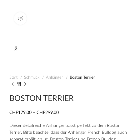
360 product view
Start
Schmuck
Anhänger
Boston Terrier
BOSTON TERRIER
CHF
179.00
–
CHF
299.00
Preisspanne: CHF179.00 bis
CHF299.00
Dieser detailreiche Anhänger passt perfekt zu dem Boston
Terrier. Bitte beachte, dass der Anhänger French Bulldog auch
separat erhältlich ist. Boston Terrier und French Bulldog